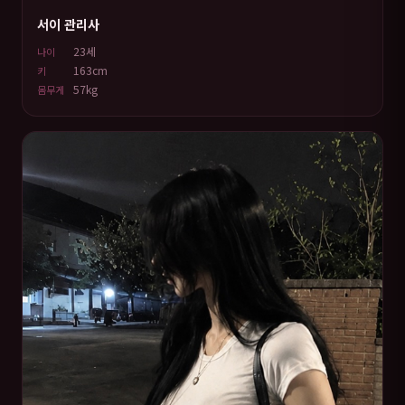
서이 관리사
23세
나이
163cm
키
57kg
몸무게