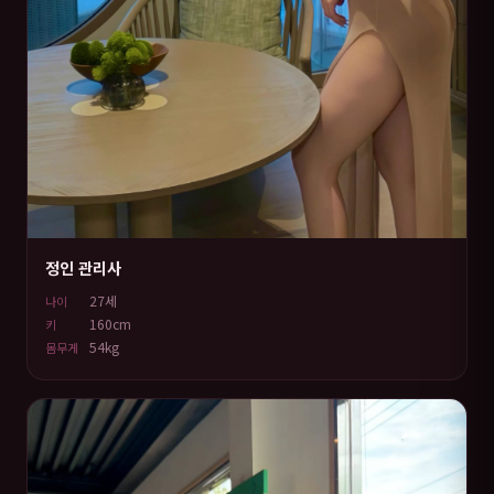
정인 관리사
27세
나이
160cm
키
54kg
몸무게