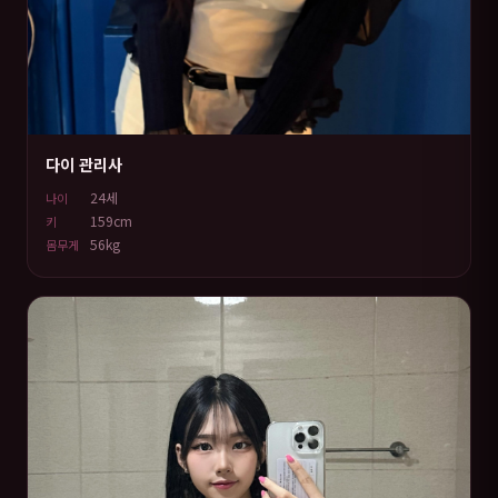
다이 관리사
24세
나이
159cm
키
56kg
몸무게