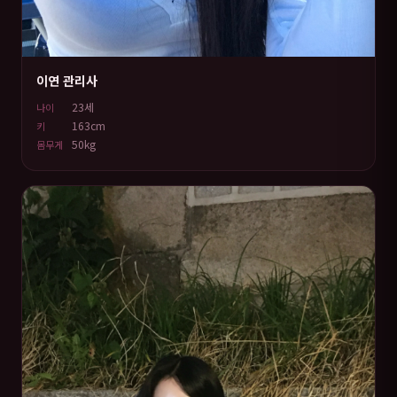
이연 관리사
23세
나이
163cm
키
50kg
몸무게