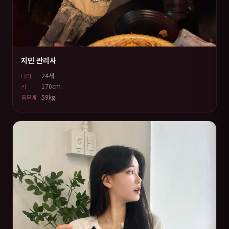
지민 관리사
24세
나이
170cm
키
59kg
몸무게