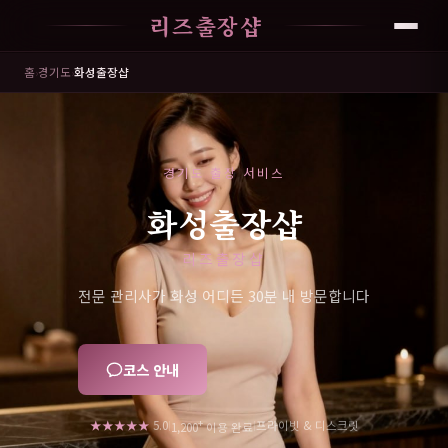
리즈출장샵
홈
›
경기도
›
화성출장샵
경기도 출장 서비스
화성출장샵
리즈출장샵
전문 관리사가 화성 어디든 30분 내 방문합니다
코스 안내
+
★★★★★
5.0
프라이빗 & 디스크릿
|
|
1,200
이용 완료