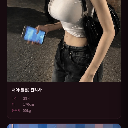
서아(일본) 관리사
28세
나이
170cm
키
55kg
몸무게