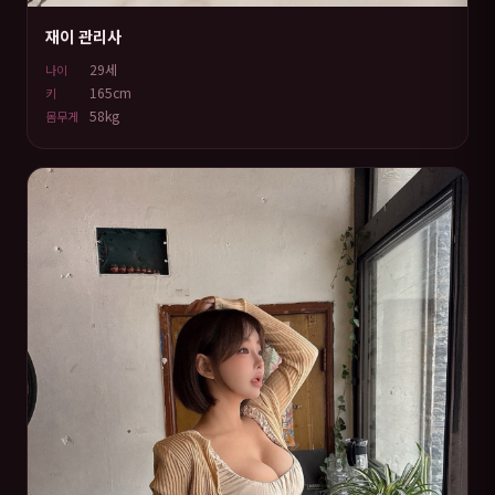
재이 관리사
29세
나이
165cm
키
58kg
몸무게