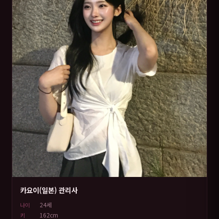
카요이(일본) 관리사
24세
나이
162cm
키