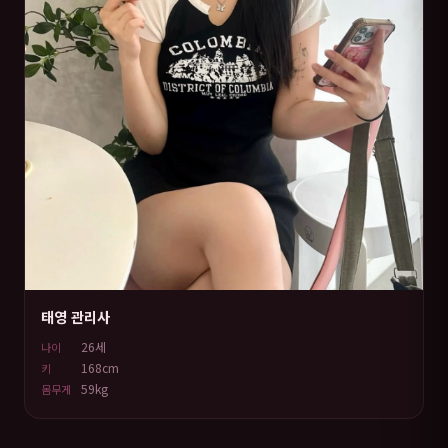
태영 관리사
26세
나이
168cm
키
59kg
몸무게