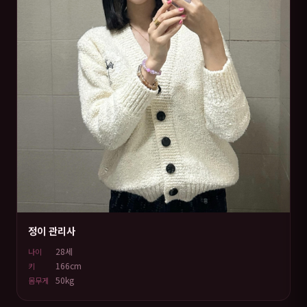
정이 관리사
28세
나이
166cm
키
50kg
몸무게