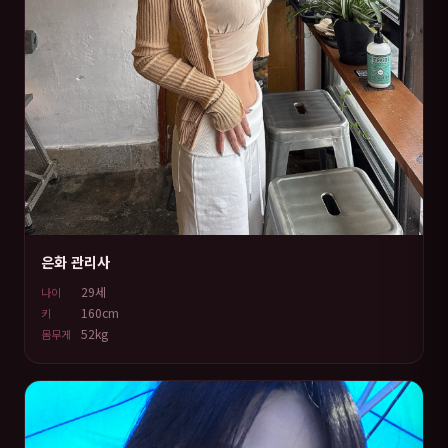
은화 관리사
29세
나이
160cm
키
52kg
몸무게