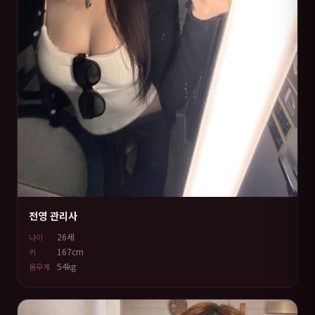
전영 관리사
26세
나이
167cm
키
54kg
몸무게