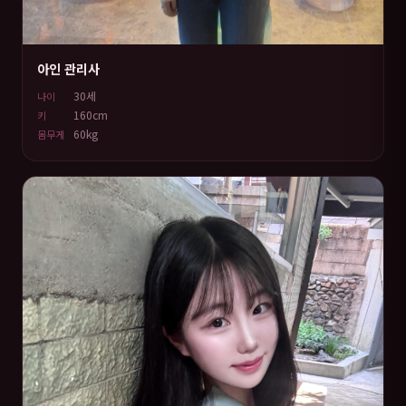
아인 관리사
30세
나이
160cm
키
60kg
몸무게