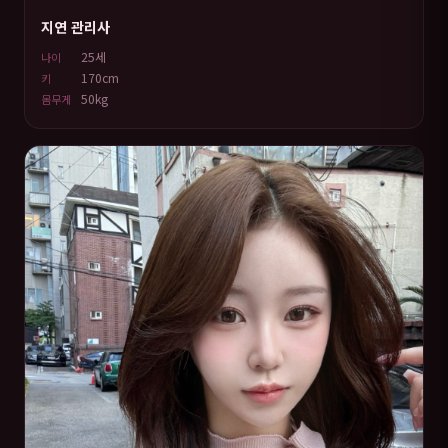
지연 관리사
25세
나이
170cm
키
50kg
몸무게