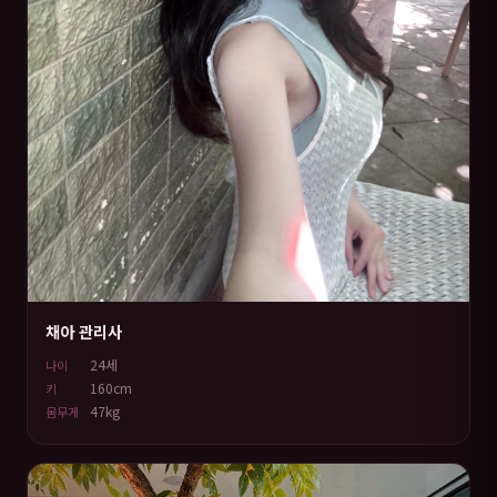
채아 관리사
24세
나이
160cm
키
47kg
몸무게