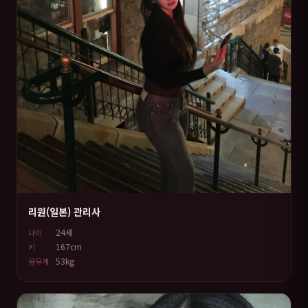
리원(일본) 관리사
24세
나이
167cm
키
53kg
몸무게