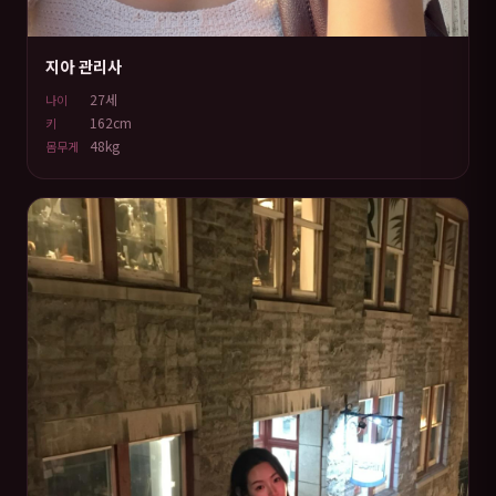
지아 관리사
27세
나이
162cm
키
48kg
몸무게