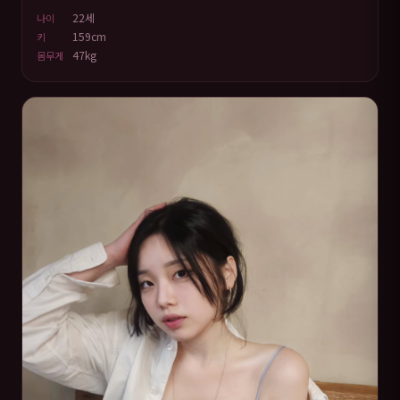
22세
나이
159cm
키
47kg
몸무게