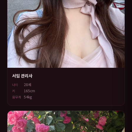
서임 관리사
28세
나이
165cm
키
54kg
몸무게