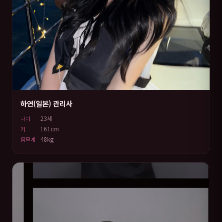
하연(일본) 관리사
23세
나이
161cm
키
48kg
몸무게