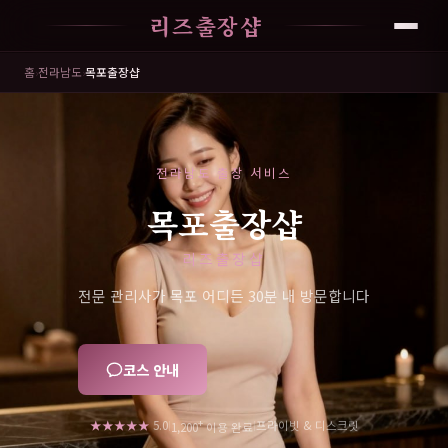
리즈출장샵
홈
›
전라남도
›
목포출장샵
전라남도 출장 서비스
목포출장샵
리즈출장샵
전문 관리사가 목포 어디든 30분 내 방문합니다
코스 안내
+
★★★★★
5.0
프라이빗 & 디스크릿
|
|
1,200
이용 완료