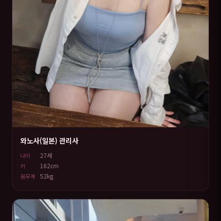
와노사(일본) 관리사
27세
나이
162cm
키
52kg
몸무게