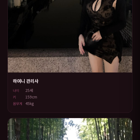
하여니 관리사
25세
나이
159cm
키
45kg
몸무게