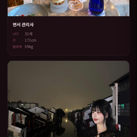
연서 관리사
31세
나이
171cm
키
59kg
몸무게