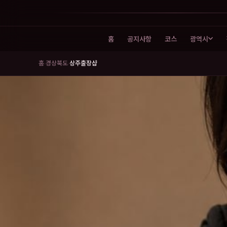
홈
공지사항
코스
광역시
홈
경상북도
상주출장샵
›
›