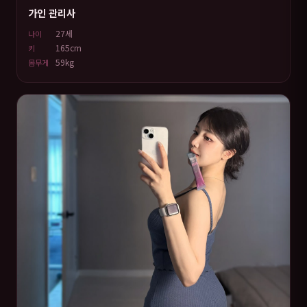
가인 관리사
27세
나이
165cm
키
59kg
몸무게