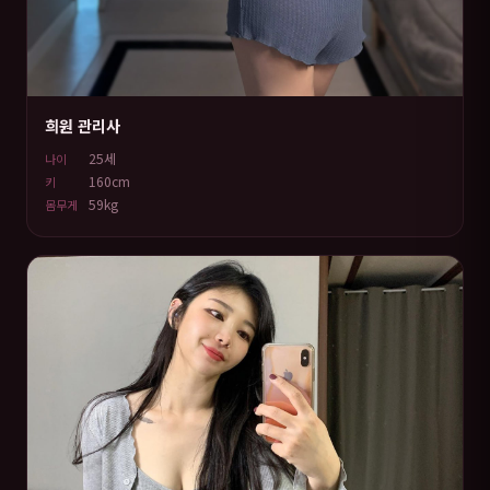
희원 관리사
25세
나이
160cm
키
59kg
몸무게