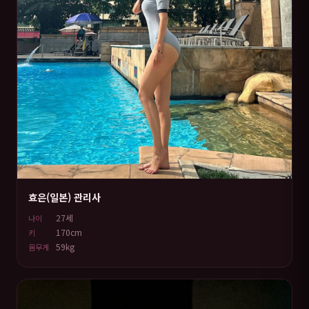
효은(일본) 관리사
27세
나이
170cm
키
59kg
몸무게