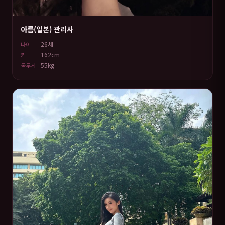
아름(일본) 관리사
26세
나이
162cm
키
55kg
몸무게