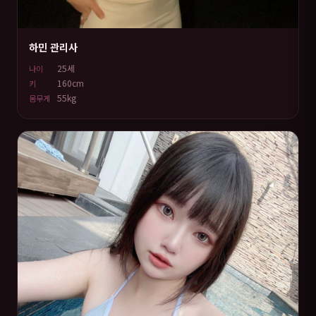
하민 관리사
25세
나이
160cm
키
55kg
몸무게