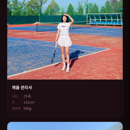
채율 관리사
25세
나이
162cm
키
56kg
몸무게