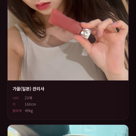
가을(일본) 관리사
23세
나이
160cm
키
49kg
몸무게