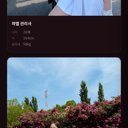
하엘 관리사
26세
나이
164cm
키
58kg
몸무게