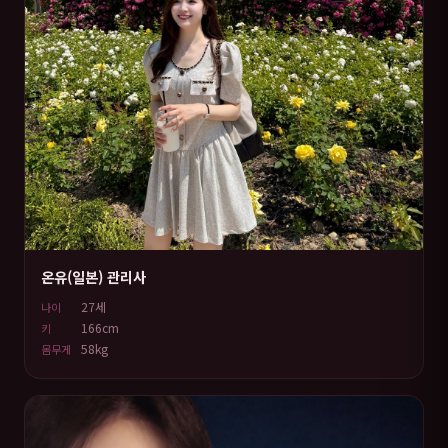
온유(일본) 관리사
27세
나이
166cm
키
58kg
몸무게