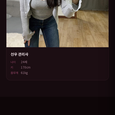
선우 관리사
24세
나이
170cm
키
61kg
몸무게