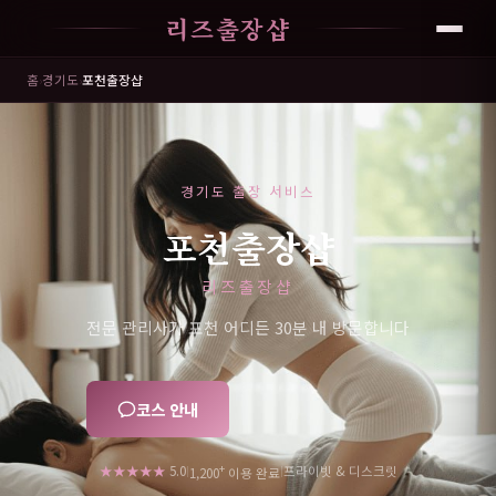
리즈출장샵
홈
›
경기도
›
포천출장샵
경기도 출장 서비스
포천출장샵
리즈출장샵
전문 관리사가 포천 어디든 30분 내 방문합니다
코스 안내
+
★★★★★
5.0
프라이빗 & 디스크릿
|
|
1,200
이용 완료