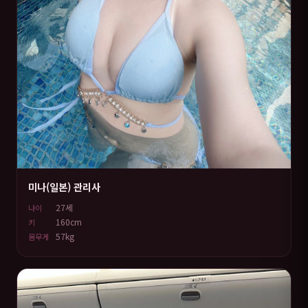
미나(일본) 관리사
27세
나이
160cm
키
57kg
몸무게