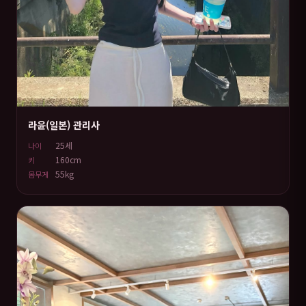
라윤(일본) 관리사
25세
나이
160cm
키
55kg
몸무게