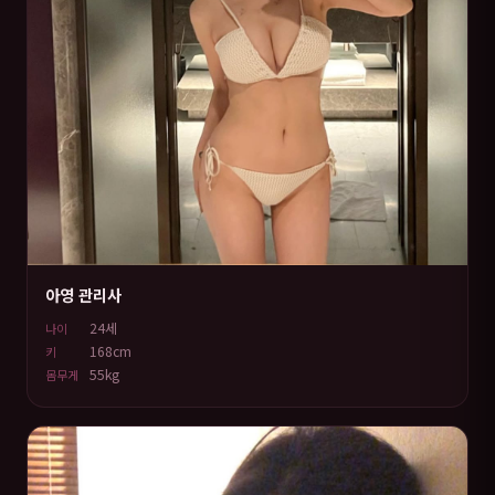
아영 관리사
24세
나이
168cm
키
55kg
몸무게