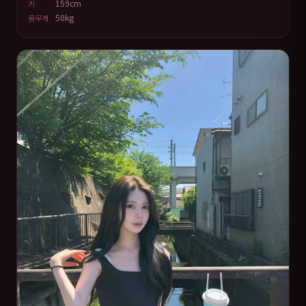
159cm
키
50kg
몸무게