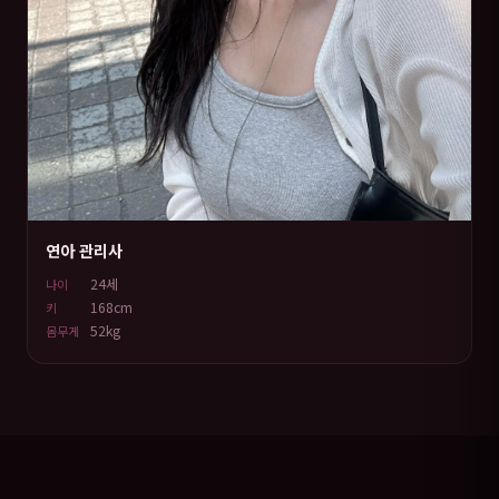
연아 관리사
24세
나이
168cm
키
52kg
몸무게