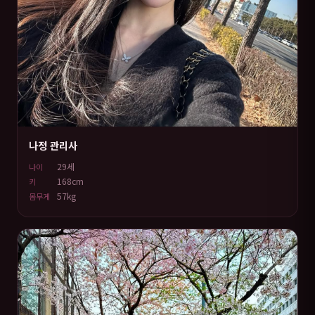
나정 관리사
29세
나이
168cm
키
57kg
몸무게