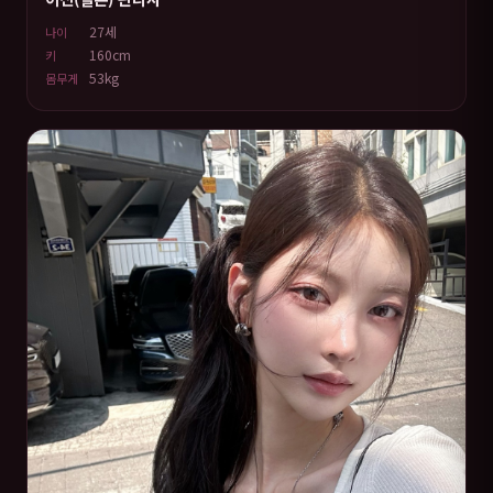
27세
나이
160cm
키
53kg
몸무게