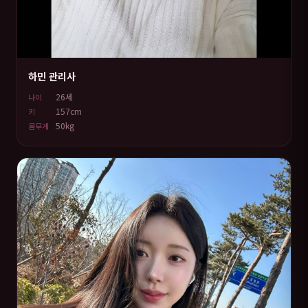
하민 관리사
26세
나이
157cm
키
50kg
몸무게