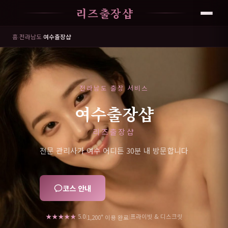
리즈출장샵
홈
›
전라남도
›
여수출장샵
전라남도 출장 서비스
여수출장샵
리즈출장샵
전문 관리사가 여수 어디든 30분 내 방문합니다
코스 안내
+
★★★★★
5.0
프라이빗 & 디스크릿
|
|
1,200
이용 완료