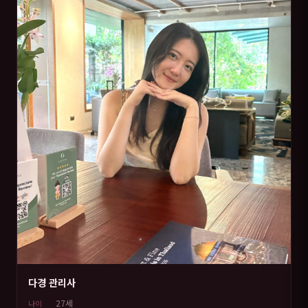
다경 관리사
27세
나이