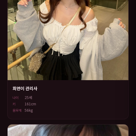
희연이 관리사
25세
나이
161cm
키
56kg
몸무게