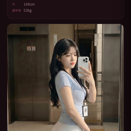
168cm
키
52kg
몸무게