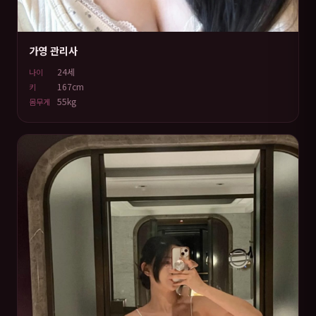
가영 관리사
24세
나이
167cm
키
55kg
몸무게