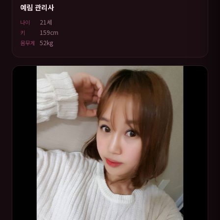
예림 관리사
21세
나이
159cm
키
52kg
몸무게