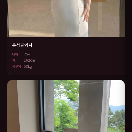
은성 관리사
25세
나이
162cm
키
53kg
몸무게