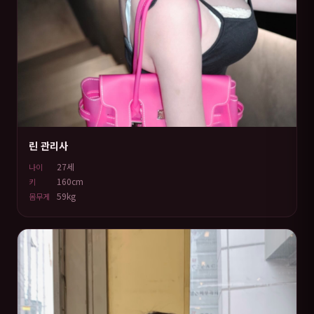
린 관리사
27세
나이
160cm
키
59kg
몸무게