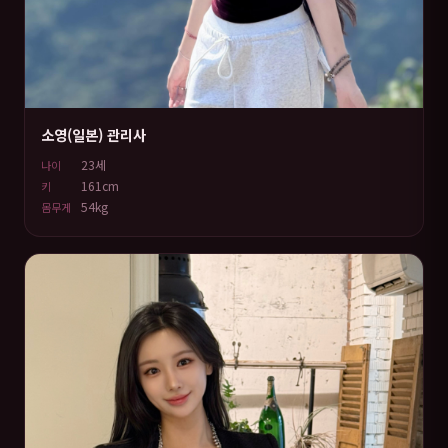
소영(일본) 관리사
23세
나이
161cm
키
54kg
몸무게