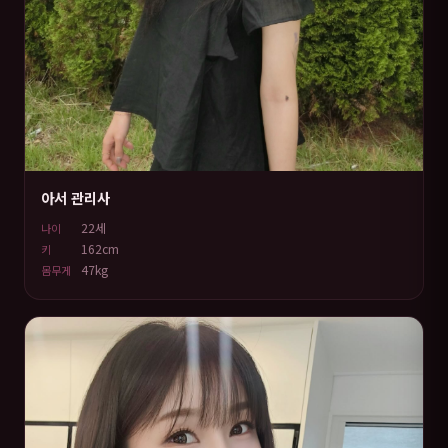
아서 관리사
22세
나이
162cm
키
47kg
몸무게