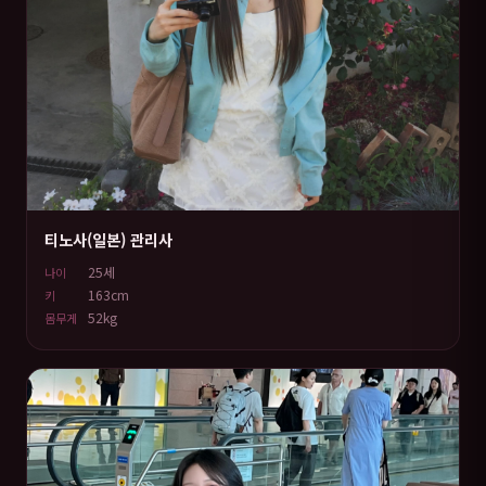
티노사(일본) 관리사
25세
나이
163cm
키
52kg
몸무게