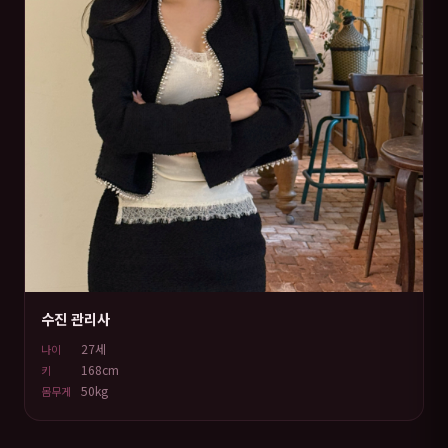
수진 관리사
27세
나이
168cm
키
50kg
몸무게