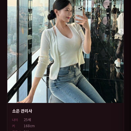
소은 관리사
25세
나이
168cm
키