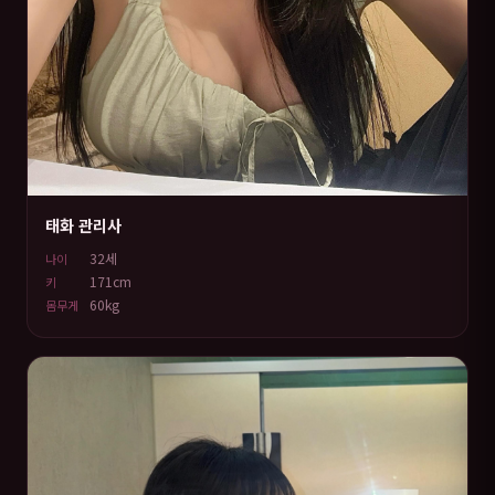
태화 관리사
32세
나이
171cm
키
60kg
몸무게