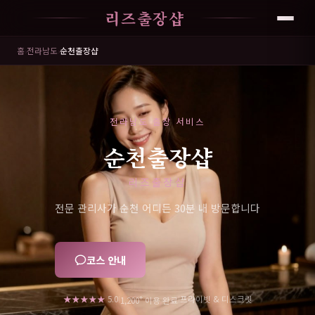
리즈출장샵
홈
›
전라남도
›
순천출장샵
전라남도 출장 서비스
순천출장샵
리즈출장샵
전문 관리사가 순천 어디든 30분 내 방문합니다
코스 안내
+
★★★★★
5.0
프라이빗 & 디스크릿
|
|
1,200
이용 완료