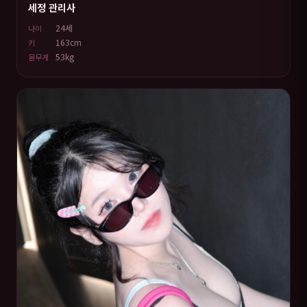
세정 관리사
24세
나이
163cm
키
53kg
몸무게