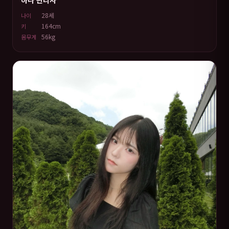
28세
나이
164cm
키
56kg
몸무게