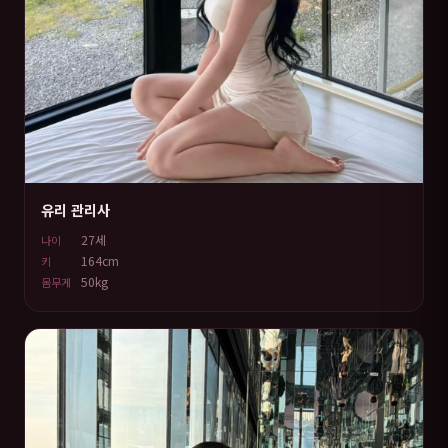
유리 관리사
27세
나이
164cm
키
50kg
몸무게