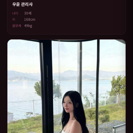
우윤 관리사
30세
나이
168cm
키
49kg
몸무게