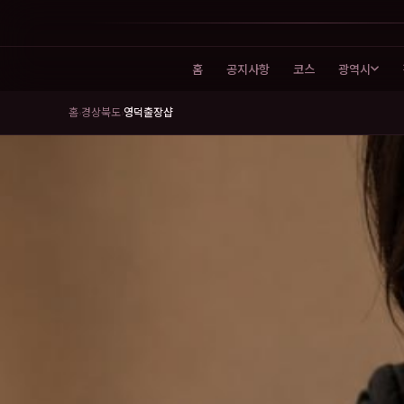
홈
공지사항
코스
광역시
홈
경상북도
영덕출장샵
›
›